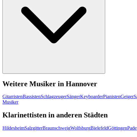
Weitere Musiker in Hannover
Gitarristen
Bassisten
Schlagzeuger
Sänger
Keyboarder
Pianisten
Geiger
S
Musiker
Klarinettisten in anderen Städten
Hildesheim
Salzgitter
Braunschweig
Wolfsburg
Bielefeld
Göttingen
Pade