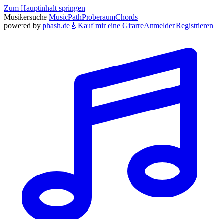
Zum Hauptinhalt springen
Musikersuche
MusicPath
Proberaum
Chords
powered by
phash.de
🎸
Kauf mir eine Gitarre
Anmelden
Registrieren