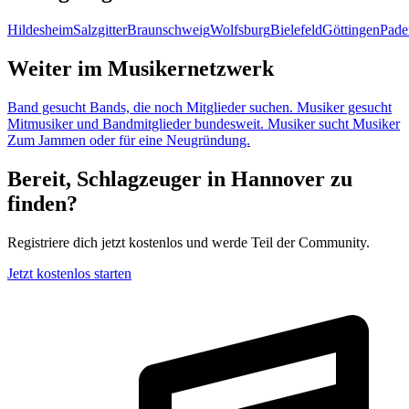
Hildesheim
Salzgitter
Braunschweig
Wolfsburg
Bielefeld
Göttingen
Pade
Weiter im Musikernetzwerk
Band gesucht
Bands, die noch Mitglieder suchen.
Musiker gesucht
Mitmusiker und Bandmitglieder bundesweit.
Musiker sucht Musiker
Zum Jammen oder für eine Neugründung.
Bereit, Schlagzeuger in Hannover zu
finden?
Registriere dich jetzt kostenlos und werde Teil der Community.
Jetzt kostenlos starten