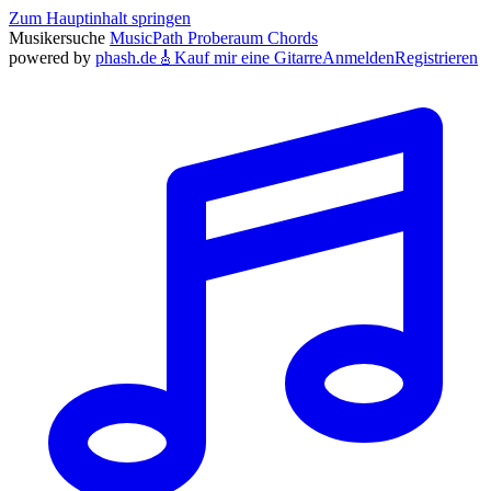
Zum Hauptinhalt springen
Musikersuche
MusicPath
Proberaum
Chords
powered by
phash.de
🎸
Kauf mir eine Gitarre
Anmelden
Registrieren