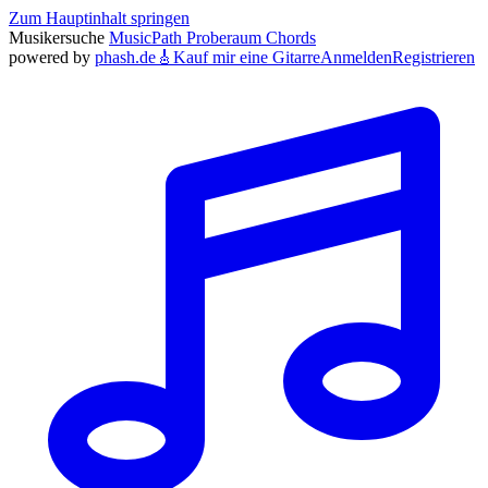
Zum Hauptinhalt springen
Musikersuche
MusicPath
Proberaum
Chords
powered by
phash.de
🎸
Kauf mir eine Gitarre
Anmelden
Registrieren