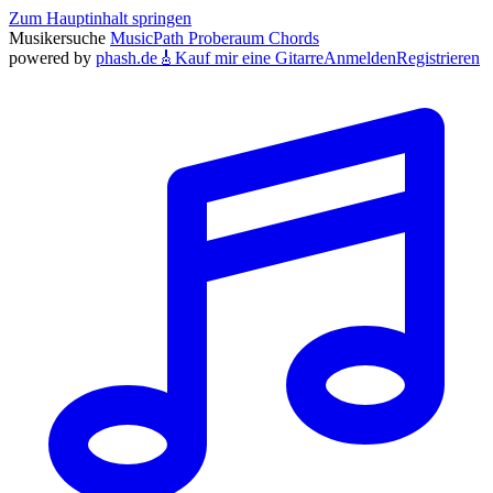
Zum Hauptinhalt springen
Musikersuche
MusicPath
Proberaum
Chords
powered by
phash.de
🎸
Kauf mir eine Gitarre
Anmelden
Registrieren