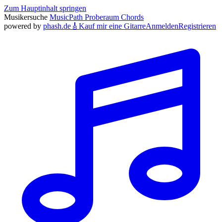
Zum Hauptinhalt springen
Musikersuche
MusicPath
Proberaum
Chords
powered by
phash.de
🎸
Kauf mir eine Gitarre
Anmelden
Registrieren