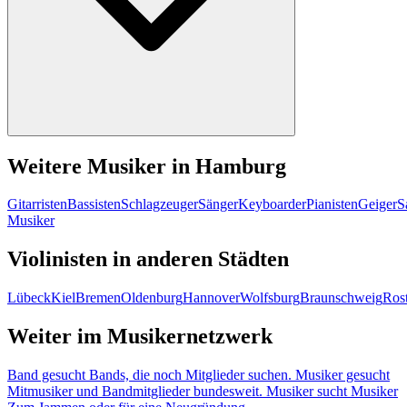
Weitere Musiker in Hamburg
Gitarristen
Bassisten
Schlagzeuger
Sänger
Keyboarder
Pianisten
Geiger
S
Musiker
Violinisten in anderen Städten
Lübeck
Kiel
Bremen
Oldenburg
Hannover
Wolfsburg
Braunschweig
Ros
Weiter im Musikernetzwerk
Band gesucht
Bands, die noch Mitglieder suchen.
Musiker gesucht
Mitmusiker und Bandmitglieder bundesweit.
Musiker sucht Musiker