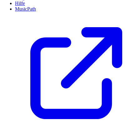
Hilfe
MusicPath