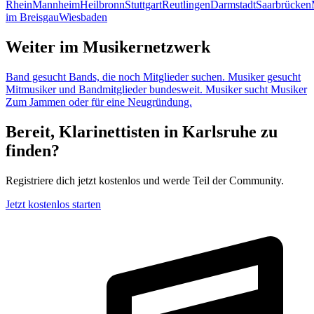
Rhein
Mannheim
Heilbronn
Stuttgart
Reutlingen
Darmstadt
Saarbrücken
im Breisgau
Wiesbaden
Weiter im Musikernetzwerk
Band gesucht
Bands, die noch Mitglieder suchen.
Musiker gesucht
Mitmusiker und Bandmitglieder bundesweit.
Musiker sucht Musiker
Zum Jammen oder für eine Neugründung.
Bereit, Klarinettisten in Karlsruhe zu
finden?
Registriere dich jetzt kostenlos und werde Teil der Community.
Jetzt kostenlos starten