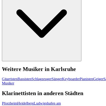
Weitere Musiker in Karlsruhe
Gitarristen
Bassisten
Schlagzeuger
Sänger
Keyboarder
Pianisten
Geiger
S
Musiker
Klarinettisten in anderen Städten
Pforzheim
Heidelberg
Ludwigshafen am