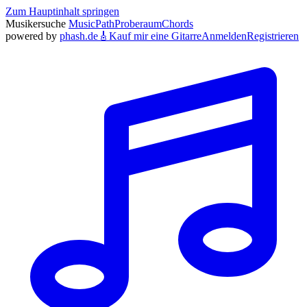
Zum Hauptinhalt springen
Musikersuche
MusicPath
Proberaum
Chords
powered by
phash.de
🎸
Kauf mir eine Gitarre
Anmelden
Registrieren