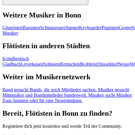
Weitere Musiker in Bonn
Gitarristen
Bassisten
Schlagzeuger
Sänger
Keyboarder
Pianisten
Geiger
S
Musiker
Flötisten in anderen Städten
Köln
Bergisch
Gladbach
Leverkusen
Solingen
Remscheid
Koblenz
Düsseldorf
Neuss
Wu
Weiter im Musikernetzwerk
Band gesucht
Bands, die noch Mitglieder suchen.
Musiker gesucht
Mitmusiker und Bandmitglieder bundesweit.
Musiker sucht Musiker
Zum Jammen oder für eine Neugründung.
Bereit, Flötisten in Bonn zu finden?
Registriere dich jetzt kostenlos und werde Teil der Community.