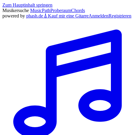
Zum Hauptinhalt springen
Musikersuche
MusicPath
Proberaum
Chords
powered by
phash.de
🎸
Kauf mir eine Gitarre
Anmelden
Registrieren