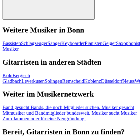
Weitere Musiker in Bonn
Bassisten
Schlagzeuger
Sänger
Keyboarder
Pianisten
Geiger
Saxophonis
Musiker
Gitarristen in anderen Städten
Köln
Bergisch
Gladbach
Leverkusen
Solingen
Remscheid
Koblenz
Düsseldorf
Neuss
Wu
Weiter im Musikernetzwerk
Band gesucht
Bands, die noch Mitglieder suchen.
Musiker gesucht
Mitmusiker und Bandmitglieder bundesweit.
Musiker sucht Musiker
Zum Jammen oder für eine Neugründung.
Bereit, Gitarristen in Bonn zu finden?