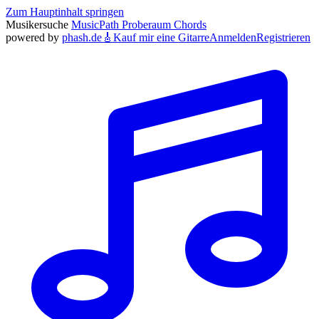
Zum Hauptinhalt springen
Musikersuche
MusicPath
Proberaum
Chords
powered by
phash.de
🎸
Kauf mir eine Gitarre
Anmelden
Registrieren