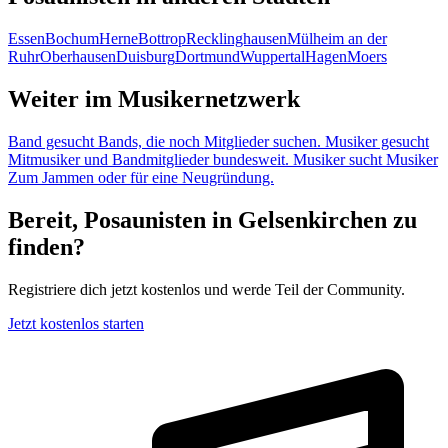
Essen
Bochum
Herne
Bottrop
Recklinghausen
Mülheim an der
Ruhr
Oberhausen
Duisburg
Dortmund
Wuppertal
Hagen
Moers
Weiter im Musikernetzwerk
Band gesucht
Bands, die noch Mitglieder suchen.
Musiker gesucht
Mitmusiker und Bandmitglieder bundesweit.
Musiker sucht Musiker
Zum Jammen oder für eine Neugründung.
Bereit, Posaunisten in Gelsenkirchen zu
finden?
Registriere dich jetzt kostenlos und werde Teil der Community.
Jetzt kostenlos starten