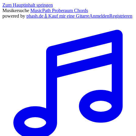
Zum Hauptinhalt springen
Musikersuche
MusicPath
Proberaum
Chords
powered by
phash.de
🎸
Kauf mir eine Gitarre
Anmelden
Registrieren