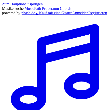
Zum Hauptinhalt springen
Musikersuche
MusicPath
Proberaum
Chords
powered by
phash.de
🎸
Kauf mir eine Gitarre
Anmelden
Registrieren