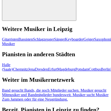
Weitere Musiker in Leipzig
Gitarristen
Bassisten
Schlagzeuger
Sänger
Keyboarder
Geiger
Saxophoni
Musiker
Pianisten in anderen Städten
Halle
(Saale)
Chemnitz
Jena
Dresden
Erfurt
Magdeburg
Potsdam
Cottbus
Berlin
Weiter im Musikernetzwerk
Band gesucht
Bands, die noch Mitglieder suchen.
Musiker gesucht
Mitmusiker und Bandmitglieder bundesweit.
Musiker sucht Musiker
Zum Jammen oder für eine Neugründung.
Bereit, Pianisten in Leipzig zu finden?