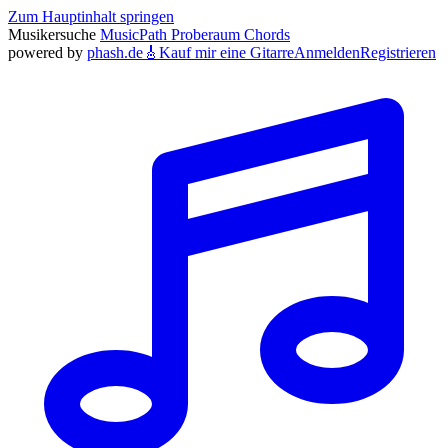
Zum Hauptinhalt springen
Musikersuche
MusicPath
Proberaum
Chords
powered by
phash.de
🎸
Kauf mir eine Gitarre
Anmelden
Registrieren