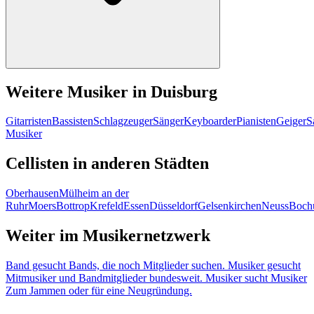
Weitere Musiker in Duisburg
Gitarristen
Bassisten
Schlagzeuger
Sänger
Keyboarder
Pianisten
Geiger
S
Musiker
Cellisten in anderen Städten
Oberhausen
Mülheim an der
Ruhr
Moers
Bottrop
Krefeld
Essen
Düsseldorf
Gelsenkirchen
Neuss
Boch
Weiter im Musikernetzwerk
Band gesucht
Bands, die noch Mitglieder suchen.
Musiker gesucht
Mitmusiker und Bandmitglieder bundesweit.
Musiker sucht Musiker
Zum Jammen oder für eine Neugründung.