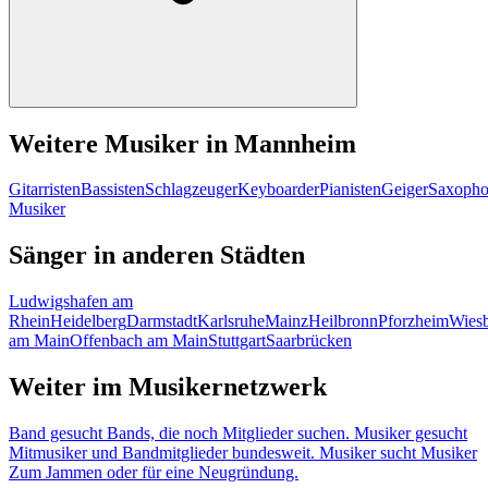
Weitere Musiker in Mannheim
Gitarristen
Bassisten
Schlagzeuger
Keyboarder
Pianisten
Geiger
Saxopho
Musiker
Sänger in anderen Städten
Ludwigshafen am
Rhein
Heidelberg
Darmstadt
Karlsruhe
Mainz
Heilbronn
Pforzheim
Wies
am Main
Offenbach am Main
Stuttgart
Saarbrücken
Weiter im Musikernetzwerk
Band gesucht
Bands, die noch Mitglieder suchen.
Musiker gesucht
Mitmusiker und Bandmitglieder bundesweit.
Musiker sucht Musiker
Zum Jammen oder für eine Neugründung.