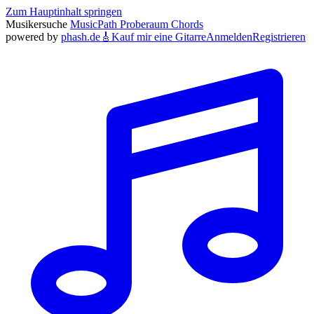
Zum Hauptinhalt springen
Musikersuche
MusicPath
Proberaum
Chords
powered by
phash.de
🎸
Kauf mir eine Gitarre
Anmelden
Registrieren