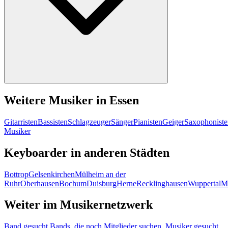
Weitere Musiker in Essen
Gitarristen
Bassisten
Schlagzeuger
Sänger
Pianisten
Geiger
Saxophoniste
Musiker
Keyboarder in anderen Städten
Bottrop
Gelsenkirchen
Mülheim an der
Ruhr
Oberhausen
Bochum
Duisburg
Herne
Recklinghausen
Wuppertal
M
Weiter im Musikernetzwerk
Band gesucht
Bands, die noch Mitglieder suchen.
Musiker gesucht