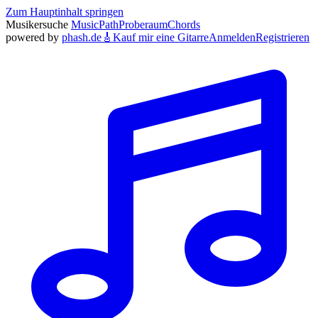
Zum Hauptinhalt springen
Musikersuche
MusicPath
Proberaum
Chords
powered by
phash.de
🎸
Kauf mir eine Gitarre
Anmelden
Registrieren