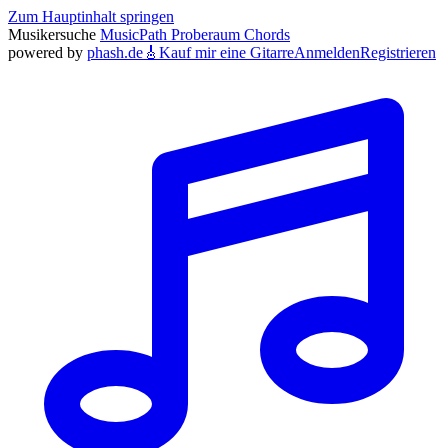
Zum Hauptinhalt springen
Musikersuche
MusicPath
Proberaum
Chords
powered by
phash.de
🎸
Kauf mir eine Gitarre
Anmelden
Registrieren