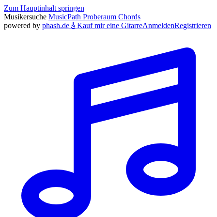
Zum Hauptinhalt springen
Musikersuche
MusicPath
Proberaum
Chords
powered by
phash.de
🎸
Kauf mir eine Gitarre
Anmelden
Registrieren